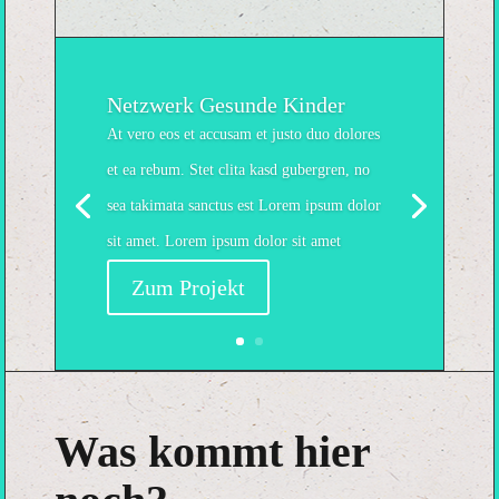
Netzwerk Gesunde Kinder
At vero eos et accusam et justo duo dolores
et ea rebum. Stet clita kasd gubergren, no
sea takimata sanctus est Lorem ipsum dolor
sit amet. Lorem ipsum dolor sit amet
Zum Projekt
Was kommt hier